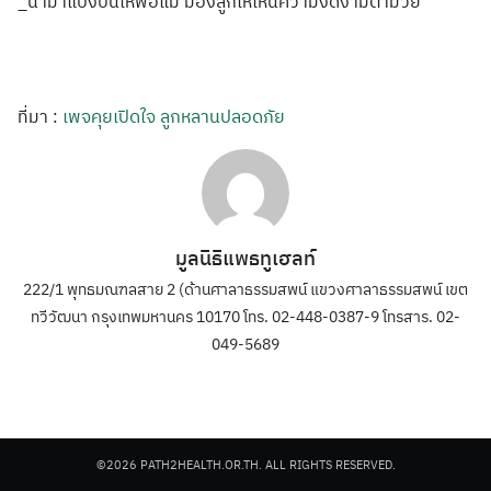
_นำมาแบ่งปันให้
พ่อแม่ มองลูกให้เห็นคว
ามงดงามตามวัย
ที่มา :
เพจคุยเปิดใจ ลูกหลานปลอดภัย
มูลนิธิแพธทูเฮลท์
222/1 พุทธมณฑลสาย 2 (ด้านศาลาธรรมสพน์ แขวงศาลาธรรมสพน์ เขต
ทวีวัฒนา กรุงเทพมหานคร 10170 โทร. 02-448-0387-9 โทรสาร. 02-
049-5689
©2026 PATH2HEALTH.OR.TH. ALL RIGHTS RESERVED.