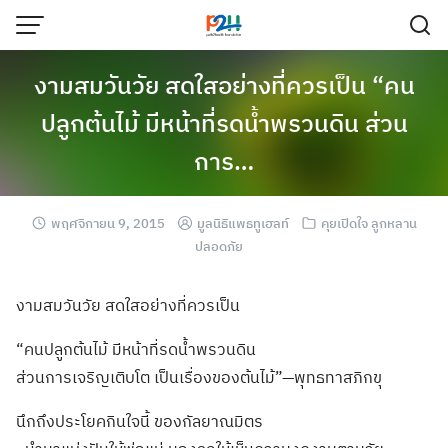
งามสมวันวัย สดใสอย่างที่ควรเป็น “คน
ปลูกต้นไม้ มีหน้าที่รดน้ำพรวนดิน ส่วน
การ…
พฤศจิกายน 9, 2015
มูลนิธิแพธทูเฮลท์
คุยเปิดใจ ลูกหลาน
ปลอดภัย
งามสมวันวัย สดใสอย่างที่ควร
เป็น
“คนปลูกต้นไม้ มีหน้าที่รดน้ำพ
รวนดิน
ส่วนการเจริญเติ
บโต เป็นเรื่องของต้
นไม้”—พุทธทาส
ภิกขุ
นึกถึงประโยคกิน
ใจนี้ ของกัลยาณมิตร