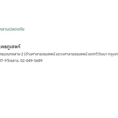
ูกหลานปลอดภัย
ิแพธทูเฮลท์
ุทธมณฑลสาย 2 (ด้านศาลาธรรมสพน์ แขวงศาลาธรรมสพน์ เขตทวีวัฒนา กรุงเท
7-9 โทรสาร. 02-049-5689