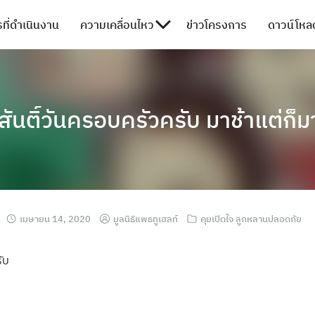
ที่ดำเนินงาน
ความเคลื่อนไหว
ข่าวโครงการ
ดาวน์โหลด
สันติ์วันครอบครัวครับ มาช้าแต่ก็
เมษายน 14, 2020
มูลนิธิแพธทูเฮลท์
คุยเปิดใจ ลูกหลานปลอดภัย
ับ