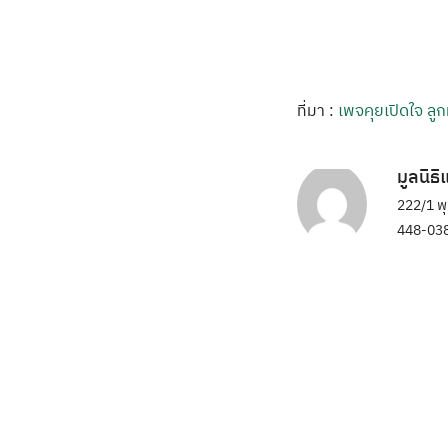
ที่มา :
เพจคุยเปิดใจ ล
มูลนิธ
222/1 พ
448-038