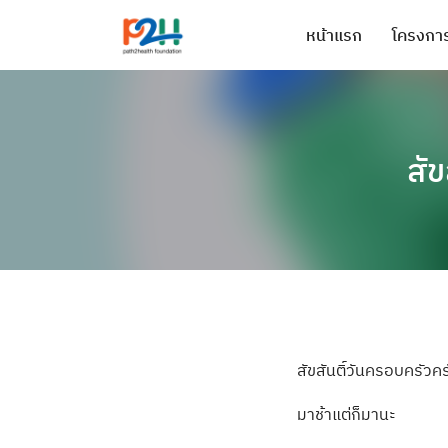
หน้าแรก
โครงการ
สัข
สัขสันติ์วันครอ
บครัวคร
มาช้าแต่ก็มานะ