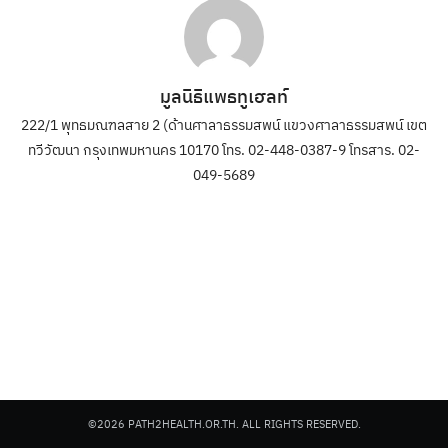
มูลนิธิแพธทูเฮลท์
222/1 พุทธมณฑลสาย 2 (ด้านศาลาธรรมสพน์ แขวงศาลาธรรมสพน์ เขต
ทวีวัฒนา กรุงเทพมหานคร 10170 โทร. 02-448-0387-9 โทรสาร. 02-
049-5689
©2026 PATH2HEALTH.OR.TH. ALL RIGHTS RESERVED.