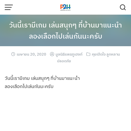
วันนี้เรามีเกม เล่นสนุกๆ ที่บ้านมาแนะนำ
ลองเลือกไปเล่นกันนะครับ
เมษายน 20, 2020
มูลนิธิแพธทูเฮลท์
คุยเปิดใจ ลูกหลาน
ปลอดภัย
วันนี้เรามีเกม เล่นสนุกๆ ที่บ้านมาแนะนำ
ลองเลือกไปเล่นก
ันนะครับ