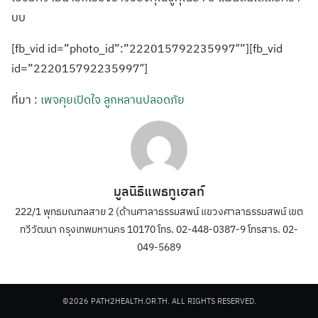
บบ
[fb_vid id=”photo_id”:”222015792235997″”][fb_vid
id=”222015792235997″]
ที่มา :
เพจคุยเปิดใจ ลูกหลานปลอดภัย
มูลนิธิแพธทูเฮลท์
222/1 พุทธมณฑลสาย 2 (ด้านศาลาธรรมสพน์ แขวงศาลาธรรมสพน์ เขต
ทวีวัฒนา กรุงเทพมหานคร 10170 โทร. 02-448-0387-9 โทรสาร. 02-
049-5689
©2026 PATH2HEALTH.OR.TH. ALL RIGHTS RESERVED.