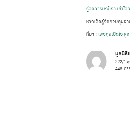
รู้จักอารมณ์เรา เข้าใ
หากเด็กรู้จักควบคุมอ
ที่มา :
เพจคุยเปิดใจ ล
มูลนิธ
222/1 พ
448-038