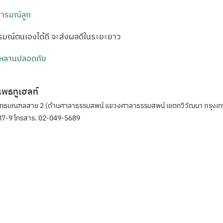
จอารมณ์ลูก
ารมณ์ตนเองได้ดี จะส่งผลดีในระยะยาว
ูกหลานปลอดภัย
ิแพธทูเฮลท์
ุทธมณฑลสาย 2 (ด้านศาลาธรรมสพน์ แขวงศาลาธรรมสพน์ เขตทวีวัฒนา กรุงเท
7-9 โทรสาร. 02-049-5689