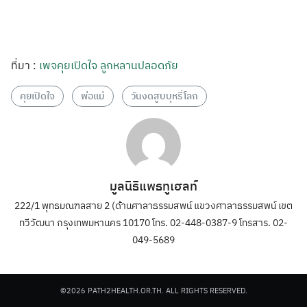
ที่มา :
เพจคุยเปิดใจ ลูกหลานปลอดภัย
คุยเปิดใจ
พ่อแม่
วันงดสูบบุหรี่โลก
มูลนิธิแพธทูเฮลท์
222/1 พุทธมณฑลสาย 2 (ด้านศาลาธรรมสพน์ แขวงศาลาธรรมสพน์ เขต
ทวีวัฒนา กรุงเทพมหานคร 10170 โทร. 02-448-0387-9 โทรสาร. 02-
049-5689
©2026 PATH2HEALTH.OR.TH. ALL RIGHTS RESERVED.