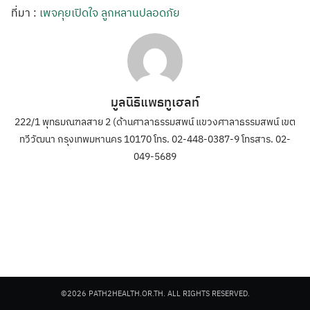
ที่มา :
เพจคุยเปิดใจ ลูกหลานปลอดภัย
มูลนิธิแพธทูเฮลท์
222/1 พุทธมณฑลสาย 2 (ด้านศาลาธรรมสพน์ แขวงศาลาธรรมสพน์ เขต
ทวีวัฒนา กรุงเทพมหานคร 10170 โทร. 02-448-0387-9 โทรสาร. 02-
049-5689
©2026 PATH2HEALTH.OR.TH. ALL RIGHTS RESERVED.