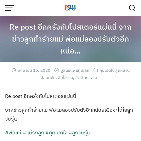
Re post อีกครั้งกับโปสเตอร์แผ่นนี้ จาก
ข่าวลูกทำร้ายแม่ พ่อแม่ลองปรับตัวอีก
หน่อ…
มิถุนายน 15, 2020
มูลนิธิแพธทูเฮลท์
คุยเปิดใจ ลูกหลาน
ปลอดภัย
,
สื่อใช้งาน
,
ฮิตติดกระแส
Re post อีกครั้งกับโปสเ
ตอร์แผ่นนี้
จากข่าวลูกทำร้า
ยแม่ พ่อแม่ลองปรับตั
วอีกหน่อยเผื่อจ
ะได้ใจลูก
วัยรุ่
น
#พ่อแม่
#แม่รักลูก
#คุยเปิดใจ
#ลูกวัยรุ่น