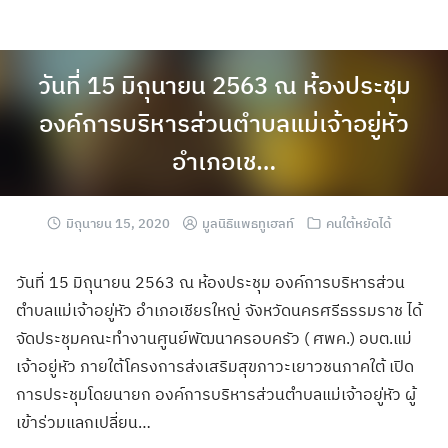
วันที่ 15 มิถุนายน 2563 ณ ห้องประชุม
องค์การบริหารส่วนตำบลแม่เจ้าอยู่หัว
อำเภอเช…
มิถุนายน 15, 2020
มูลนิธิแพธทูเฮลท์
คนใต้หยัดได้
วันที่ 15 มิถุนายน 2563 ณ ห้องประชุม องค์การบริหารส่
วน
ตำบลแม่เจ้าอย
ู่หัว อำเภอเชียรใหญ่ จังหวัดนครศรีธร
รมราช ได้
จัดประชุมคณะ
ทำงานศูนย์พัฒนา
ครอบครัว ( ศพค.) อบต.แม่
เจ้าอยู่
หัว ภายใต้โครงการส่
งเสริมสุขภาวะเย
าวชนภาคใต้ เปิด
การประชุมโด
ยนายก องค์การบริหารส่
วนตำบลแม่เจ้าอย
ู่หัว ผู้
เข้าร่วมแลกเ
ปลี่ยน…