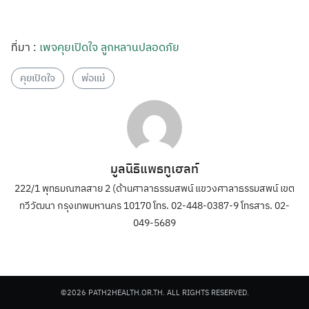
ที่มา :
เพจคุยเปิดใจ ลูกหลานปลอดภัย
คุยเปิดใจ
พ่อแม่
มูลนิธิแพธทูเฮลท์
222/1 พุทธมณฑลสาย 2 (ด้านศาลาธรรมสพน์ แขวงศาลาธรรมสพน์ เขต
ทวีวัฒนา กรุงเทพมหานคร 10170 โทร. 02-448-0387-9 โทรสาร. 02-
049-5689
©2026 PATH2HEALTH.OR.TH. ALL RIGHTS RESERVED.