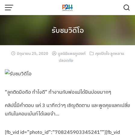
รับชมวิดีโอ
มิถุนายน 25, 2020
มูลนิธิแพธทูเฮลท์
คุยเปิดใจ ลูกหลาน
ปลอดภัย
“ลูกติดมือถือ ทำไงดี” ทำงานกับพ่อแม่ไ
ด้ยินบ่อยมากๆ
คลิปนี้มีคำตอบ แค่ 3 นาทีกว่าๆ เชิญติดตาม และพูดคุยแลกเปล
ี่ย
นกันในคอมเม้
นท์ได้เลยจ้า…
[fb_vid id=”photo_id”:”708245903345241″”][fb_vid