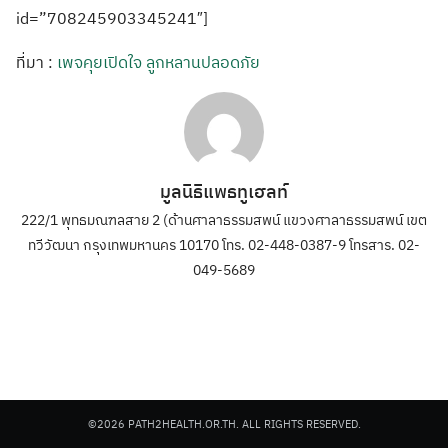
id=”708245903345241″]
ที่มา :
เพจคุยเปิดใจ ลูกหลานปลอดภัย
มูลนิธิแพธทูเฮลท์
222/1 พุทธมณฑลสาย 2 (ด้านศาลาธรรมสพน์ แขวงศาลาธรรมสพน์ เขต
ทวีวัฒนา กรุงเทพมหานคร 10170 โทร. 02-448-0387-9 โทรสาร. 02-
049-5689
©2026 PATH2HEALTH.OR.TH. ALL RIGHTS RESERVED.