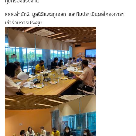
คุ้มครองแรงงาน
สสส.สำนัก2 มูลนิธิแพธทูเฮลท์ และทีมประเมินผลโครงการฯ
เข้าร่วมการประชุม