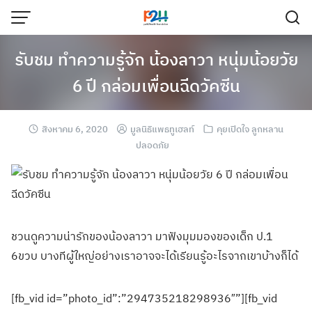
รับชม ทำความรู้จัก น้องลาวา หนุ่มน้อยวัย
6 ปี กล่อมเพื่อนฉีดวัคซีน
สิงหาคม 6, 2020
มูลนิธิแพธทูเฮลท์
คุยเปิดใจ ลูกหลาน
ปลอดภัย
ชวนดูความน่ารัก
ของน้องลาวา มาฟังมุมมองของเ
ด็ก ป.1
6ขวบ บางทีผู้ใหญ่อย่
างเราอาจจะได้เร
ียนรู้อะไรจากเข
าบ้างก็ได้
[fb_vid id=”photo_id”:”294735218298936″”][fb_vid