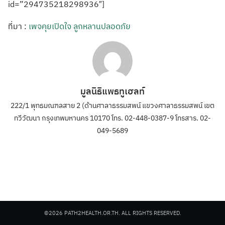
id=”294735218298936″]
ที่มา :
เพจคุยเปิดใจ ลูกหลานปลอดภัย
มูลนิธิแพธทูเฮลท์
222/1 พุทธมณฑลสาย 2 (ด้านศาลาธรรมสพน์ แขวงศาลาธรรมสพน์ เขต
ทวีวัฒนา กรุงเทพมหานคร 10170 โทร. 02-448-0387-9 โทรสาร. 02-
049-5689
©2026 PATH2HEALTH.OR.TH. ALL RIGHTS RESERVED.