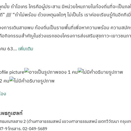
กมั้ย ถ้าโอเคร ใครคือผู้ประสาน มีหน่วยไหนภายในท้องถิ่นที่จะเป็นกล
” //// “ถ้าไม่พร้อม ด้วยเหตุผลใดๆ ไม่เป็นไร เราค่อยเรียนรู้กันอีกทีเ
งการเดินสายพบ ท้องถิ่นเป็นรายพื้นที่เพื่อหาความพร้อม ความสมัค
ี่คือกิจกรรมสำคัญในช่วงแรกของโครงการส่งเสริมสุขภาวะเยาวชนภา
ฎาคม 63…
เพิ่มเติม
น้อง
ิแพธทูเฮลท์
ุทธมณฑลสาย 2 (ด้านศาลาธรรมสพน์ แขวงศาลาธรรมสพน์ เขตทวีวัฒนา กรุงเท
7-9 โทรสาร. 02-049-5689