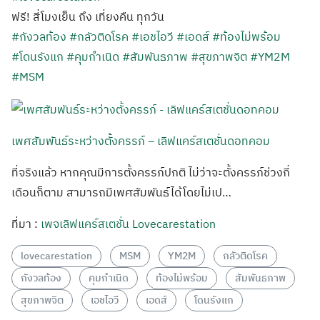
ฟรี! สี่โมงเย็น ถึง เที่ยงคืน ทุกวัน
#กังวลท้อง
#กลัวติดโรค
#เอชไอวี
#เอดส์
#ท้องไม่พร้อม
#โดนรังแก
#คุมกำเนิด
#สัมพันธภาพ
#สุขภาพจิต
#YM2M
#MSM
เพศสัมพันธ์ระหว่างตั้งครรภ์ – เลิฟแคร์สเตชั่นดอทคอม
ที่จริงแล้ว หากคุณมีการตั้งครรภ์ปกติ ไม่ว่าจะตั้งครรภ์ช่วงกี่
เดือนก็ตาม สามารถมีเพศสัมพันธ์ได้โดยไม่เป…
ที่มา :
เพจเลิฟแคร์สเตชั่น Lovecarestation
lovecarestation
MSM
YM2M
กลัวติดโรค
กังวลท้อง
คุมกำเนิด
ท้องไม่พร้อม
สัมพันธภาพ
สุขภาพจิต
เอชไอวี
เอดส์
โดนรังแก