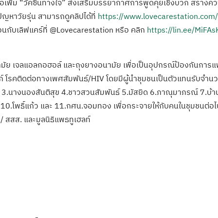
่อเพิ่ม “วัคซีนทางใจ” ส่งเสริมบรรยากาศการพูดคุยเชิงบวก สร้างความ
ปัญหาวัยรุ่น สามารถดูคลิปได้ที่
https://www.lovecarestation.com/
่อนกับเลิฟแคร์ที่ @Lovecarestation หรือ คลิก
https://lin.ee/MiFAs
มัย เจลแอลกอฮอล์ และถุงยางอนามัย เพื่อเป็นอุปกรณ์ป้องกันการ
์ โรคติดต่อทางเพศสัมพันธ์/HIV โดยมีผู้นำชุมชนเป็นตัวแทนรับจำนวน
ร 3.นางนองสันติสุข 4.ชาวสวนสัมพันธ์ 5.มัสยิด 6.ภาณุมาภรณ์ 7.บ้
0.โพธิ์แก้ว และ 11.กศน.จอมทอง เพื่อกระจายให้กับคนในชุมชนต่อไป 
 สสส. และมูลนิธิแพธทูเฮลท์