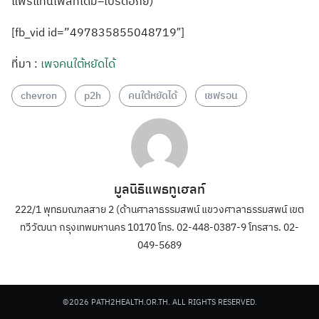
แพร่แทนโพสท์เดิม–โปรดอภัย)
[fb_vid id=”497835855048719″]
ที่มา :
เพจคนใต้หยัดได้
chevron
p2h
คนใต้หยัดได้
เชฟรอน
มูลนิธิแพธทูเฮลท์
222/1 พุทธมณฑลสาย 2 (ด้านศาลาธรรมสพน์ แขวงศาลาธรรมสพน์ เขต
ทวีวัฒนา กรุงเทพมหานคร 10170 โทร. 02-448-0387-9 โทรสาร. 02-
049-5689
©2026 PATH2HEALTH.OR.TH. ALL RIGHTS RESERVED.