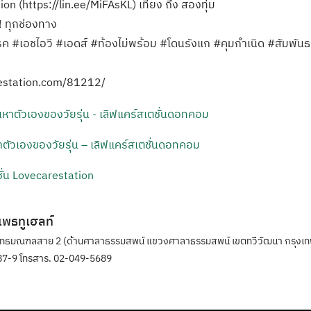
on (https://lin.ee/MiFAsKL) เที่ยง ถึง สองทุ่ม
! ทุกช่องทาง
รค #เอชไอวี #เอดส์ #ท้องไม่พร้อม #โดนรังแก #คุมกำเนิด #สัมพั
restation.com/81212/
ตัวเองของวัยรุ่น – เลิฟแคร์สเตชั่นดอทคอม
ั่น Lovecarestation
ิแพธทูเฮลท์
ุทธมณฑลสาย 2 (ด้านศาลาธรรมสพน์ แขวงศาลาธรรมสพน์ เขตทวีวัฒนา กรุงเท
7-9 โทรสาร. 02-049-5689