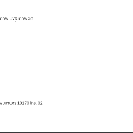
นธภาพ #สุขภาพจิต
พมหานคร 10170 โทร. 02-