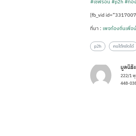
#เชฟรอน
#p2h
#ท้อง
[fb_vid id=”331700
ที่มา :
เพจท้องถิ่นเพื่อ
p2h
คนใต้หยัดได้
มูลนิธ
222/1 พ
448-038