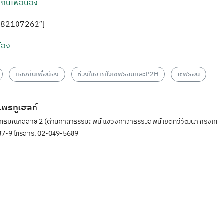
ถิ่นเพื่อน้อง
782107262″]
น้อง
ท้องถิ่นเพื่อน้อง
ห่วงใยจากใจเชฟรอนและP2H
เชฟรอน
ิแพธทูเฮลท์
ุทธมณฑลสาย 2 (ด้านศาลาธรรมสพน์ แขวงศาลาธรรมสพน์ เขตทวีวัฒนา กรุงเท
7-9 โทรสาร. 02-049-5689