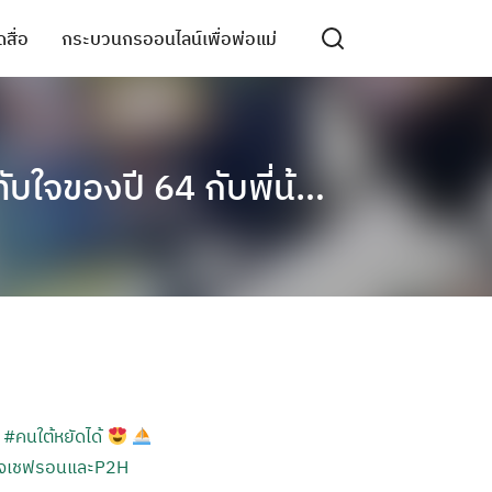
สื่อ
กระบวนกรออนไลน์เพื่อพ่อแม่
ทับใจของปี 64 กับพี่น้…
ี
#คนใต้หยัดได้
ใจเชฟรอนและP2H