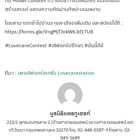
ที่มี Model Condom ที่ว่างเปล่า ที่รอให้น้องๆ ไปออกแบบ
สร้างสรรค์ แสดงความคิดผ่านศิลปะบนผลงาน
โดยสามารถเข้าไปอ่านรายละเอียดเพิ่มเติม และสมัครได้ที่ :
https://forms.gle/VngMjTJokW6Jd1TU8
#LovecareContest #เลิฟแคร์ปรึกษา #อันนี้ดีย์
ที่มา :
เพจเลิฟแคร์สเตชั่น Lovecarestation
มูลนิธิแพธทูเฮลท์
222/1 พุทธมณฑลสาย 2 (ด้านศาลาธรรมสพน์ แขวงศาลาธรรมสพน์ เขต
ทวีวัฒนา กรุงเทพมหานคร 10170 โทร. 02-448-0387-9 โทรสาร. 02-
049-5689