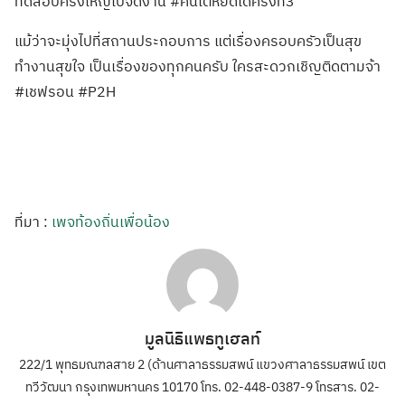
ทดสอบคร้้งใหญ่ไปจัดงาน #คนใต้หยัดได้ครั้ง่ที่3
แม้ว่าจะมุ่งไปที่สถานประกอบการ แต่เรื่องครอบครัวเป็นสุข
ทำงานสุขใจ เป็นเรื่องของทุกคนครับ ใครสะดวกเชิญติดตามจ้า
#เชฟรอน #P2H
ที่มา :
เพจท้องถิ่นเพื่อน้อง
มูลนิธิแพธทูเฮลท์
222/1 พุทธมณฑลสาย 2 (ด้านศาลาธรรมสพน์ แขวงศาลาธรรมสพน์ เขต
ทวีวัฒนา กรุงเทพมหานคร 10170 โทร. 02-448-0387-9 โทรสาร. 02-