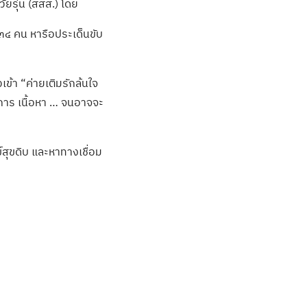
ยรุ่น (สสส.) โดย
 ๓๔ คน หารือประเด็นขับ
ข้า “ค่ายเติมรักล้นใจ
นการ เนื้อหา … จนอาจจะ
สุขดิบ และหาทางเชื่อม