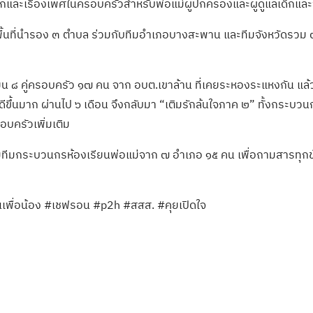
กและเรื่องเพศในครอบครัวสำหรับพ่อแม่ผู้ปกครองและผู้ดูแลเด็กและวั
ุมพื้นที่นำรอง ๓ ตำบล ร่วมกับทีมอำเภอบางสะพาน และทีมจังหวัดรวม
ียน ๘ คู่ครอบครัว ๑๗ คน จาก อบต.เขาล้าน ที่เคยระหองระแหงกัน แล้วเ
นดีขึ้นมาก ผ่านไป ๖ เดือน จึงกลับมา “เติมรักล้นใจภาค ๒” ทั้งกระบว
อบครัวเพิ่มเติม
ชุมทีมกระบวนกรห้องเรียนพ่อแม่จาก ๗ อำเภอ ๑๕ คน เพื่อถามสารทุกข์
ิ่นเพื่อน้อง #เชฟรอน #p2h #สสส. #คุยเปิดใจ