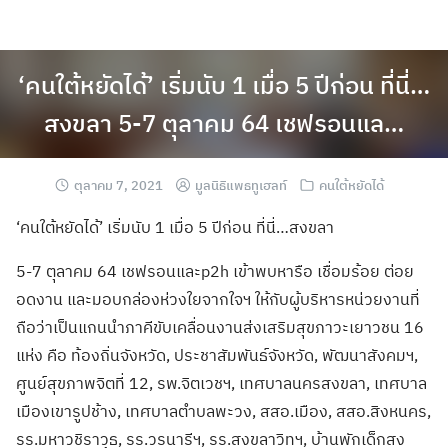
‘คนใต้หยัดได้’ เริ่มนับ 1 เมื่อ 5 ปีก่อน ที่นี่…
สงขลา 5-7 ตุลาคม 64 เชฟรอนแล…
ตุลาคม 7, 2021
มูลนิธิแพธทูเฮลท์
คนใต้หยัดได้
‘คนใต้หยัดได้’ เริ่มนับ 1 เมื่อ 5 ปีก่อน ที่นี่…สงขลา
5-7 ตุลาคม 64 เชฟรอนและp2h เข้าพบหารือ เชื่อมร้อย ต่อย
อดงาน และมอบกล่องห่วงใยจากใจฯ ให้กับผู้บริหารหน่วยงานที่
ถือว่าเป็นแกนนำภาคีขับเคลื่อนงานส่งเสริมสุขภาวะเยาวชน 16
แห่ง คือ ท้องถิ่นจังหวัด, ประชาสัมพันธ์จังหวัด, พัฒนาสังคมฯ,
ศูนย์สุขภาพจิตที่ 12, รพ.จิตเวชฯ, เทศบาลนครสงขลา, เทศบาล
เมืองเขารูปช้าง, เทศบาลตำบลพะวง, สสอ.เมือง, สสอ.สิงหนคร,
รร.มหาวชิราวุธ, รร.วรนารีฯ, รร.สงขลาวิทฯ, บ้านพักเด็กสง