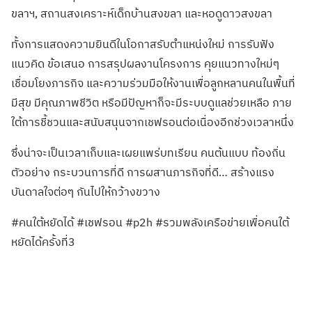
ขลาฯ, สถานสงเคราะห์เด็กบ้านสงขลา และหอดูดาวสงขลา
ทั้งการแสดงความยินดีในโอกาสรับตำแหน่งใหม่ การรับฟัง
แนวคิด ข้อเสนอ การสรุปผลงานโครงการ คุยแนวทางใหม่ๆ
เชื่อมโยงภารกิจ และความร่วมมือให้งานเพื่อลูกหลานคนในพื้นที่
มีสุข มีคุณภาพชีวิต หรือมีปัญหาก็จะมีระบบดูแลช่วยเหลือ ภาย
ใต้การชี้ชวนและสนับสนุนจากเชฟรอนต่อเนื่องอีกช่วงเวลาหนึ่ง
ซึ่งน่าจะเป็นเวลาเก็บและเผยแพร่บทเรียน คนต้นแบบ ท้องถิ่น
ตัวอย่าง กระบวนการที่ดี การผสานภารกิจที่ดี… สร้างแรง
บันดาลใจต่อๆ กันไปให้กว้างขวาง
#คนใต้หยัดได้ #เชฟรอน #p2h #รวมพลังเครือข่ายเพื่อคนใต้
หยัดได้ครั้งที่3