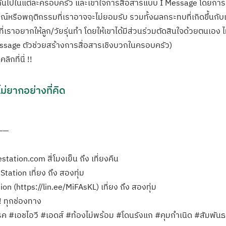
่างกันไปในแต่ละครอบครัว และเข้าใจการสื่อสารแบบ I Message โดยกา
ุการณ์หรือพฤติกรรมที่เราอาจจะไม่ยอมรับ รวมทั้งผลกระทบที่เกิดขึ้นก
เราอยากให้ลูก/วัยรุ่นทำ โดยให้เขาได้มีส่วนร่วมตัดสินใจด้วยตนเอง ไ
essage ตัวช่วยสร้างการสื่อสารเชิงบวกในครอบครัว)
กที่นี่ !!
ม่ยากอย่างที่คิด
——
tation.com สี่โมงเย็น ถึง เที่ยงคืน
tation เที่ยง ถึง สองทุ่ม
on (https://lin.ee/MiFAsKL) เที่ยง ถึง สองทุ่ม
! ทุกช่องทาง
รค #เอชไอวี #เอดส์ #ท้องไม่พร้อม #โดนรังแก #คุมกำเนิด #สัมพั