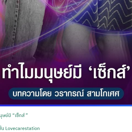
ุษย์มี “เซ็กส์”
ั่น Lovecarestation