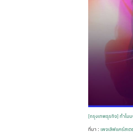
[กรุงเทพธุรกิจ] ทำไมมน
ที่มา :
เพจเลิฟแคร์สเตช