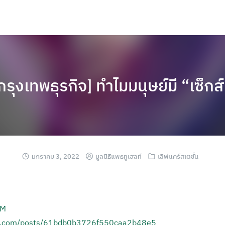
กรุงเทพธุรกิจ] ทำไมมนุษย์มี “เซ็กส
มกราคม 3, 2022
มูลนิธิแพธทูเฮลท์
เลิฟแคร์สเตชั่น
OM
dit.com/posts/61bdb0b3726f550caa2b48e5