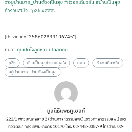
#อยู่บ้านมาก_บ้านต้องเป็นสุข
#หัวอกเดียวกัน
#บ้านเป็นสุข
ทำงานสุขใจ
#p2h
#สสส
.
[fb_vid id=”358602839106745″]
ที่มา :
คุยเปิดใจลูกหลานปลอดภัย
p2h
บ้านเป็นสุขทำงานสุขใจ
สสส
หัวอกเดียวกัน
อยู่บ้านมาก_บ้านต้องเป็นสุข
มูลนิธิแพธทูเฮลท์
222/1 พุทธมณฑลสาย 2 (ด้านศาลาธรรมสพน์ แขวงศาลาธรรมสพน์ เขต
ทวีวัฒนา กรุงเทพมหานคร 10170 โทร. 02-448-0387-9 โทรสาร. 02-