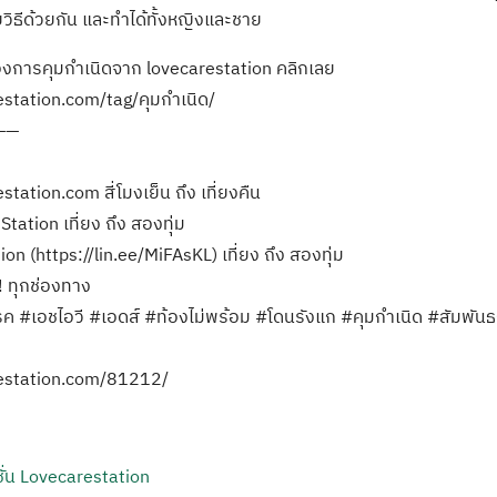
วิธีด้วยกัน และทำได้ทั้งหญิงและชาย
รื่องการคุมกำเนิดจาก lovecarestation คลิกเลย
station.com/tag/คุมกำเนิด/
——
tation.com สี่โมงเย็น ถึง เที่ยงคืน
tation เที่ยง ถึง สองทุ่ม
on (https://lin.ee/MiFAsKL) เที่ยง ถึง สองทุ่ม
! ทุกช่องทาง
รค #เอชไอวี #เอดส์ #ท้องไม่พร้อม #โดนรังแก #คุมกำเนิด #สัมพั
restation.com/81212/
ั่น Lovecarestation