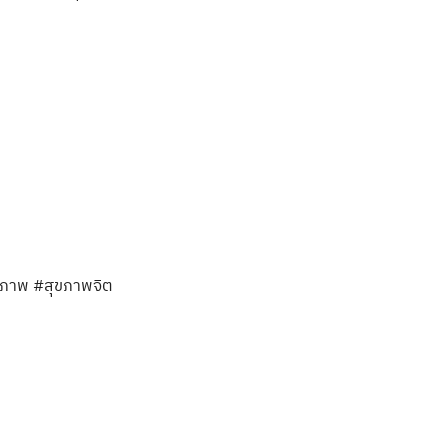
นธภาพ #สุขภาพจิต