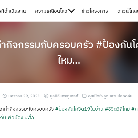
ที่ดำเนินงาน
ความเคลื่อนไหว
ข่าวโครงการ
ดาวน์โหลด
กทำกิจกรรมกับครอบครัว #ป้องกันโค
ใหม…
มกราคม 29, 2021
มูลนิธิแพธทูเฮลท์
คุยเปิดใจ ลูกหลานปลอดภัย
ดสนุกทำกิจกรรมกับครอบครัว
#ป้องกันโควิด19ในบ้าน
#ชีวิตวิถีใหม่
#ค
ถิ่นเพือน้อง
#สื่อ