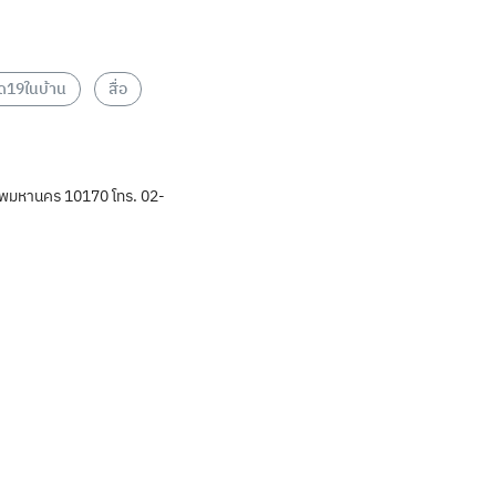
ิด19ในบ้าน
สื่อ
พมหานคร 10170 โทร. 02-