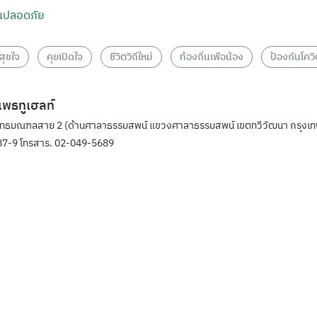
านปลอดภัย
สุขใจ
คุยเปิดใจ
ชีวิตวิถีใหม่
ท้องถิ่นเพือน้อง
ป้องกันโคว
ิแพธทูเฮลท์
ุทธมณฑลสาย 2 (ด้านศาลาธรรมสพน์ แขวงศาลาธรรมสพน์ เขตทวีวัฒนา กรุงเท
7-9 โทรสาร. 02-049-5689