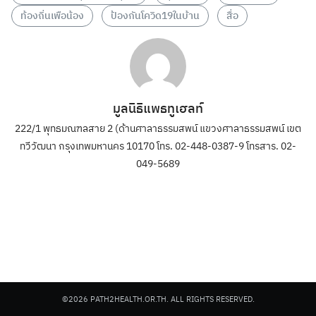
ท้องถิ่นเพือน้อง
ป้องกันโควิด19ในบ้าน
สื่อ
มูลนิธิแพธทูเฮลท์
222/1 พุทธมณฑลสาย 2 (ด้านศาลาธรรมสพน์ แขวงศาลาธรรมสพน์ เขต
ทวีวัฒนา กรุงเทพมหานคร 10170 โทร. 02-448-0387-9 โทรสาร. 02-
049-5689
©2026 PATH2HEALTH.OR.TH. ALL RIGHTS RESERVED.