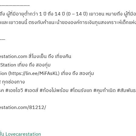
————————–
ผู้ที่มีอายุต่ำกว่า 1 ปี ถึง 14 ปี (0 – 14 ปี) เยาวชน หมายถึง ผู้ที่ม
และเยาวชนนี้ ตรงกับคำแนะนำขององค์การเงินทุนสงเคราะห์เด็กแห่
——
tation.com สี่โมงเย็น ถึง เที่ยงคืน
tation เที่ยง ถึง สองทุ่ม
on (https://lin.ee/MiFAsKL) เที่ยง ถึง สองทุ่ม
! ทุกช่องทาง
รค #เอชไอวี #เอดส์ #ท้องไม่พร้อม #โดนรังแก #คุมกำเนิด #สัมพั
restation.com/81212/
ั่น Lovecarestation