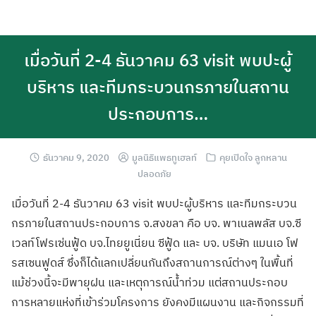
เมื่อวันที่ 2-4 ธันวาคม 63 visit พบปะผู้
บริหาร และทีมกระบวนกรภายในสถาน
ประกอบการ…
ธันวาคม 9, 2020
มูลนิธิแพธทูเฮลท์
คุยเปิดใจ ลูกหลาน
ปลอดภัย
เมื่อวันที่ 2-4 ธันวาคม 63 visit พบปะผู้บริหาร และทีมกระบวน
กรภายในสถานประกอบการ จ.สงขลา คือ บจ. พาเนลพลัส บจ.ซี
เวลท์โฟรเซ่นฟู้ด บจ.ไทยยูเนี่ยน ซีฟู้ด และ บจ. บริษัท แมนเอ โฟ
รสเซนฟูดส์ ซึ่งก็ได้แลกเปลี่ยนกันถึงสถานการณ์ต่างๆ ในพื้นที่
แม้ช่วงนี้จะมีพายุฝน และเหตุการณ์น้ำท่วม แต่สถานประกอบ
การหลายแห่งที่เข้าร่วมโครงการ ยังคงมีแผนงาน และกิจกรรมที่