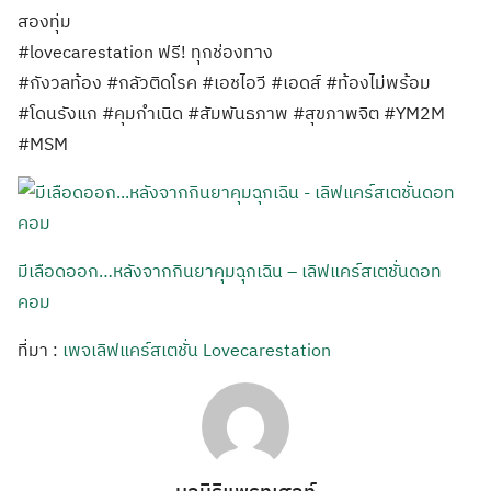
สองทุ่ม
#lovecarestation ฟรี! ทุกช่องทาง
#กังวลท้อง #กลัวติดโรค #เอชไอวี #เอดส์ #ท้องไม่พร้อม
#โดนรังแก #คุมกำเนิด #สัมพันธภาพ #สุขภาพจิต #YM2M
#MSM
มีเลือดออก…หลังจากกินยาคุมฉุกเฉิน – เลิฟแคร์สเตชั่นดอท
คอม
ที่มา :
เพจเลิฟแคร์สเตชั่น Lovecarestation