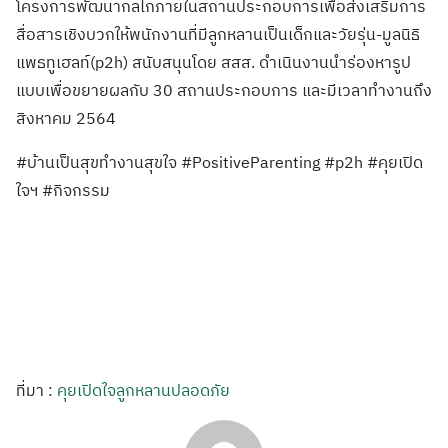
โครงการพัฒนากลไกภายในสถานประกอบการเพื่อส่งเสริมการ
สื่อสารเชิงบวกให้พนักงานที่มีลูกหลานเป็นเด็กและวัยรุ่น-มูลนิธิ
แพธทูเฮลท์(p2h) สนับสนุนโดย สสส. ดำเนินงานนำร่องหารูป
แบบเพื่อขยายผลกับ 30 สถานประกอบการ และมีเวลาทำงานถึง
สิงหาคม 2564
#บ้านเป็นสุขทำงานสุขใจ #PositiveParenting #p2h #คุยเปิด
ใจฯ #กิจกรรม
ที่มา :
คุยเปิดใจลูกหลานปลอดภัย