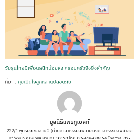
วัยรุ่นไทยมีเพื่อนสนิทน้อยลง ครอบครัวจึงยิ่งสำคัญ
ที่มา :
คุยเปิดใจลูกหลานปลอดภัย
มูลนิธิแพธทูเฮลท์
222/1 พุทธมณฑลสาย 2 (ด้านศาลาธรรมสพน์ แขวงศาลาธรรมสพน์ เขต
ทวีวัฒนา กรุงเทพมหานคร 10170 โทร. 02-448-0387-9 โทรสาร. 02-