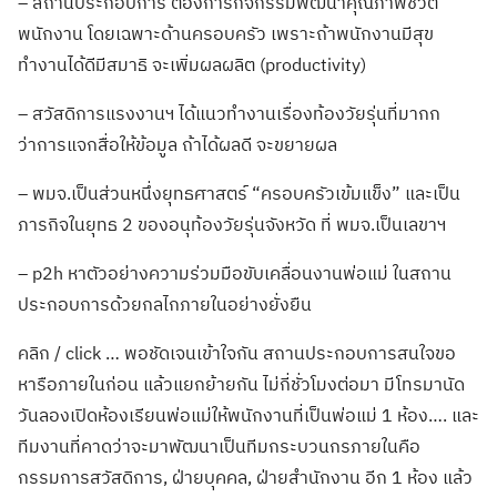
– สถานประกอบการ ต้องการกิจกรรมพัฒนาคุณภาพชีวิต
พนักงาน โดยเฉพาะด้านครอบครัว เพราะถ้าพนักงานมีสุข
ทำงานได้ดีมีสมาธิ จะเพิ่มผลผลิต (productivity)
– สวัสดิการแรงงานฯ ได้แนวทำงานเรื่องท้องวัยรุ่นที่มากก
ว่าการแจกสื่อให้ข้อมูล ถ้าได้ผลดี จะขยายผล
– พมจ.เป็นส่วนหนึ่งยุทธศาสตร์ “ครอบครัวเข้มแข็ง” และเป็น
ภารกิจในยุทธ 2 ของอนุท้องวัยรุ่นจังหวัด ที่ พมจ.เป็นเลขาฯ
– p2h หาตัวอย่างความร่วมมือขับเคลื่อนงานพ่อแม่ ในสถาน
ประกอบการด้วยกลไกภายในอย่างยั่งยืน
คลิก / click … พอชัดเจนเข้าใจกัน สถานประกอบการสนใจขอ
หารือภายในก่อน แล้วแยกย้ายกัน ไม่กี่ชั่วโมงต่อมา มีโทรมานัด
วันลองเปิดห้องเรียนพ่อแม่ให้พนักงานที่เป็นพ่อแม่ 1 ห้อง…. และ
ทีมงานที่คาดว่าจะมาพัฒนาเป็นทีมกระบวนกรภายในคือ
กรรมการสวัสดิการ, ฝ่ายบุคคล, ฝ่ายสำนักงาน อีก 1 ห้อง แล้ว