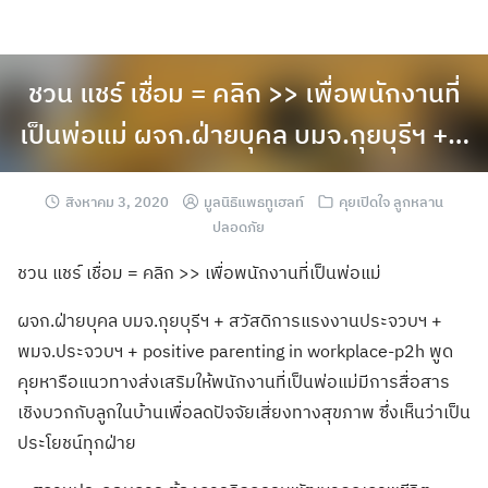
ชวน แชร์ เชื่อม = คลิก >> เพื่อพนักงานที่
เป็นพ่อแม่ ผจก.ฝ่ายบุคล บมจ.กุยบุรีฯ +…
สิงหาคม 3, 2020
มูลนิธิแพธทูเฮลท์
คุยเปิดใจ ลูกหลาน
ปลอดภัย
ชวน แชร์ เชื่อม = คลิก >> เพื่อพนักงานที่เป็นพ่อแม่
ผจก.ฝ่ายบุคล บมจ.กุยบุรีฯ + สวัสดิการแรงงานประจวบฯ +
พมจ.ประจวบฯ + positive parenting in workplace-p2h พูด
คุยหารือแนวทางส่งเสริมให้พนักงานที่เป็นพ่อแม่มีการสื่อสาร
เชิงบวกกับลูกในบ้านเพื่อลดปัจจัยเสี่ยงทางสุขภาพ ซึ่งเห็นว่าเป็น
ประโยชน์ทุกฝ่าย