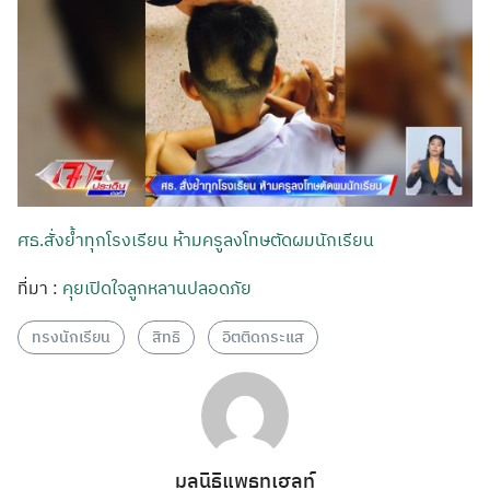
ศธ.สั่งย้ำทุกโรงเรียน ห้ามครูลงโทษตัดผมนักเรียน
ที่มา :
คุยเปิดใจลูกหลานปลอดภัย
ทรงนักเรียน
สิทธิ
อิตติดกระแส
มูลนิธิแพธทูเฮลท์