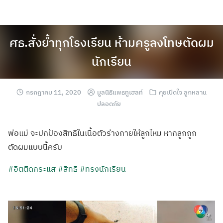
ศธ.สั่งย้ำทุกโรงเรียน ห้ามครูลงโทษตัดผม
นักเรียน
กรกฎาคม 11, 2020
มูลนิธิแพธทูเฮลท์
คุยเปิดใจ ลูกหลาน
ปลอดภัย
พ่อแม่ จะปกป้องสิทธิในเนื้อตัวร่างกายให้ลูกไหม หากลูกถูก
ตัดผมแบบนี้ครับ
#อิตติดกระแส
#สิทธิ
#ทรงนักเรียน