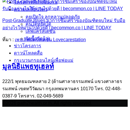
โครงการที่ดำเนินงาน
ความเคลื่อนไหว
คุยเปิดใจ ลูกหลานปลอดภัย
Post-Graduate Blues อาการซึมเศร้าของบัณฑิตจบใหม่ รับมือ
คนใต้หยัดได้
อย่างไรให้ผ่านไปด้วยดี | becommon.co | LINE TODAY
เลิฟแคร์สเตชั่น
จัดซื้อจัดจ้าง
ที่มา :
เพจเลิฟแคร์สเตชั่น Lovecarestation
ข่าวโครงการ
ดาวน์โหลดสื่อ
กระบวนกรออนไลน์เพื่อพ่อแม่
มูลนิธิแพธทูเฮลท์
222/1 พุทธมณฑลสาย 2 (ด้านศาลาธรรมสพน์ แขวงศาลาธร
รมสพน์ เขตทวีวัฒนา กรุงเทพมหานคร 10170 โทร. 02-448-
0387-9 โทรสาร. 02-049-5689
©2026 path2health.or.th. All rights reserved.