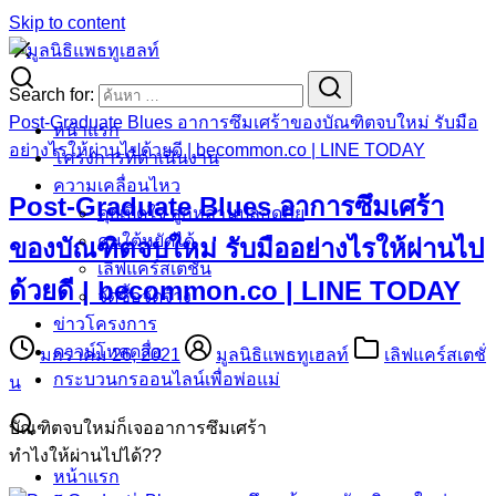
Skip to content
Search for:
Post-Graduate Blues อาการซึมเศร้าของบัณฑิตจบใหม่ รับมือ
หน้าแรก
อย่างไรให้ผ่านไปด้วยดี | becommon.co | LINE TODAY
โครงการที่ดำเนินงาน
ความเคลื่อนไหว
Post-Graduate Blues อาการซึมเศร้า
คุยเปิดใจ ลูกหลานปลอดภัย
คนใต้หยัดได้
ของบัณฑิตจบใหม่ รับมืออย่างไรให้ผ่านไป
เลิฟแคร์สเตชั่น
ด้วยดี | becommon.co | LINE TODAY
จัดซื้อจัดจ้าง
ข่าวโครงการ
ดาวน์โหลดสื่อ
มกราคม 26, 2021
มูลนิธิแพธทูเฮลท์
เลิฟแคร์สเตชั่
กระบวนกรออนไลน์เพื่อพ่อแม่
น
บัณฑิตจบใหม่ก็เจออาการซึมเศร้า
ทำไงให้ผ่านไปได้??
หน้าแรก