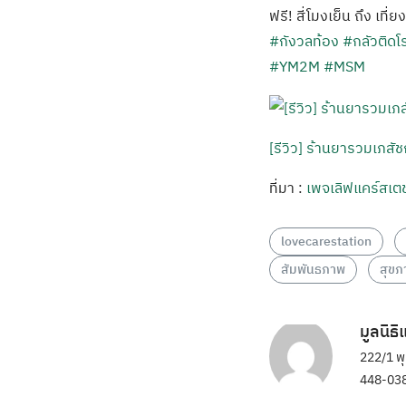
ฟรี! สี่โมงเย็น ถึง เที่ย
#กังวลท้อง
#กลัวติดโ
#YM2M
#MSM
[รีวิว] ร้านยารวมเภส
ที่มา :
เพจเลิฟแคร์สเตช
lovecarestation
สัมพันธภาพ
สุขภ
มูลนิธ
222/1 พ
448-038