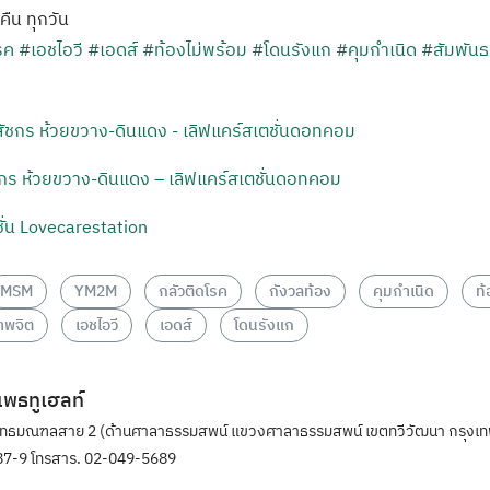
งคืน ทุกวัน
รค
#เอชไอวี
#เอดส์
#ท้องไม่พร้อม
#โดนรังแก
#คุมกำเนิด
#สัมพัน
ัชกร ห้วยขวาง-ดินแดง – เลิฟแคร์สเตชั่นดอทคอม
ั่น Lovecarestation
MSM
YM2M
กลัวติดโรค
กังวลท้อง
คุมกำเนิด
ท้
าพจิต
เอชไอวี
เอดส์
โดนรังแก
ิแพธทูเฮลท์
ุทธมณฑลสาย 2 (ด้านศาลาธรรมสพน์ แขวงศาลาธรรมสพน์ เขตทวีวัฒนา กรุงเท
7-9 โทรสาร. 02-049-5689