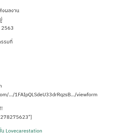
ละส่งผลงาน
ู่
น 2563
รรมที่
m
e.com/…/1FAIpQLSdeU33drRqzsB…/viewform
!!
67278275623″]
ั่น Lovecarestation