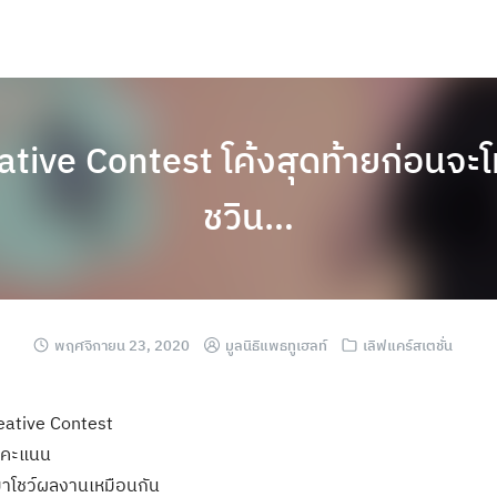
ive Contest โค้งสุดท้ายก่อนจะโห
ชวิน…
พฤศจิกายน 23, 2020
มูลนิธิแพธทูเฮลท์
เลิฟแคร์สเตชั่น
eative Contest
วตคะแนน
ขอมาโชว์ผลงานเหมือนกัน