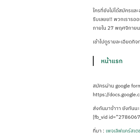
ใครที่ยังไม่ได้สมัครแ
รีบเลยย!! พวกเรารออย
ภายใน 27 พฤศจิกาย
เข้าไปดูรายละเอียดกิจก
หน้าแรก
สมัครผ่าน google for
https://docs.googl
ส่งกันมาจ้าาา ยังทันนะ
[fb_vid id=”27860
ที่มา :
เพจเลิฟแคร์สเตช