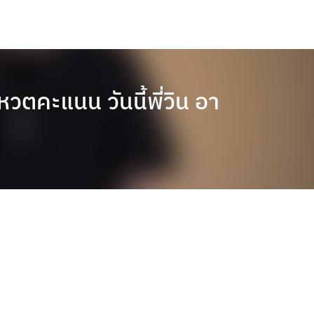
วตคะแนน วันนี้พี่วิน อา