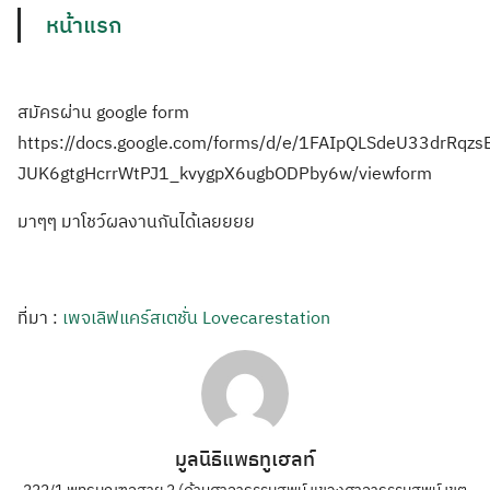
หน้าแรก
สมัครผ่าน google form
https://docs.google.com/forms/d/e/1FAIpQLSdeU33drRqzsB
JUK6gtgHcrrWtPJ1_kvygpX6ugbODPby6w/viewform
มาๆๆ มาโชว์ผลงานกันได้เลยยยย
ที่มา :
เพจเลิฟแคร์สเตชั่น Lovecarestation
มูลนิธิแพธทูเฮลท์