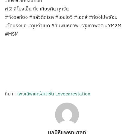
#lovecarestation
ฟรี! สี่โมงเย็น ถึง เที่ยงคืน ทุกวัน
#กังวลท้อง #กลัวติดโรค #เอชไอวี #เอดส์ #ท้องไม่พร้อม
#โดนรังแก #คุมกำเนิด #สัมพันธภาพ #สุขภาพจิต #YM2M
#MSM
ที่มา :
เพจเลิฟแคร์สเตชั่น Lovecarestation
มูลนิธิแพธทูเฮลท์