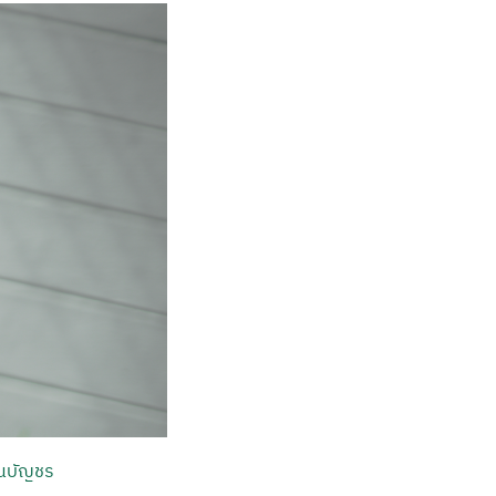
ินบัญชร