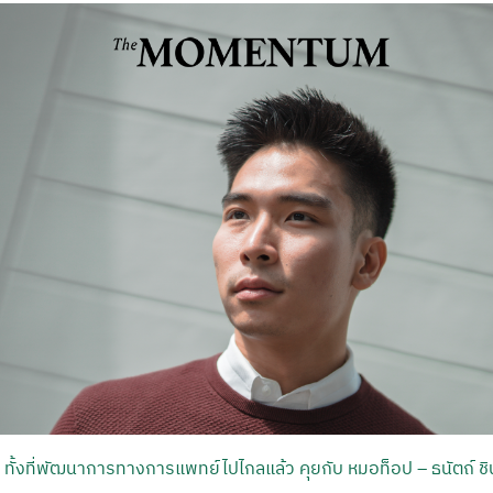
V ทั้งที่พัฒนาการทางการแพทย์ไปไกลแล้ว คุยกับ หมอท็อป – ธนัตถ์ ช