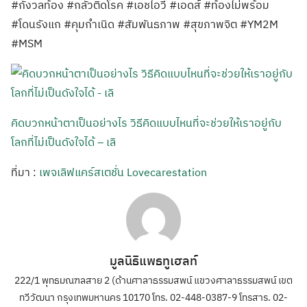
#กังวลท้อง #กลัวติดโรค #เอชไอวี #เอดส์ #ท้องไม่พร้อม
#โดนรังแก #คุมกำเนิด #สัมพันธภาพ #สุขภาพจิต #YM2M
#MSM
คิดบวกหน้าตาเป็นอย่างไร วิธีคิดแบบไหนที่จะช่วยให้เราอยู่กับ
โลกที่ไม่เป็นดังใจได้ – เลิ
ที่มา :
เพจเลิฟแคร์สเตชั่น Lovecarestation
มูลนิธิแพธทูเฮลท์
222/1 พุทธมณฑลสาย 2 (ด้านศาลาธรรมสพน์ แขวงศาลาธรรมสพน์ เขต
ทวีวัฒนา กรุงเทพมหานคร 10170 โทร. 02-448-0387-9 โทรสาร. 02-