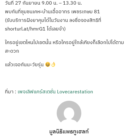
วันที่ 27 กันยายน 9.00 น. – 13.30 น.
พบกันที่ชุมชนเคหะบ้านเอื้ออาทร เพชรเกษม 81
(รับบริการฝังยาคุมได้ในวันงาน ลงชื่อจองสิทธิที่
shorturl.at/hmrG1 ได้เลยจ้า)
ใครอยู่เขตไหนไปเขตนั้น หรือใครอยู่ใกล้เคียงก็เลือกไปได้ตาม
สะดวก
แล้วเจอกันนะวัยรุ่น
ที่มา :
เพจเลิฟแคร์สเตชั่น Lovecarestation
มูลนิธิแพธทูเฮลท์