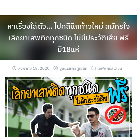
หาเรื่องใส่ตัว… ไปคลีนิกก้าวใหม่ สมัครใจ
เลิกยาเสพติดทุกชนิด ไม่มีประวัติเสีย ฟรี
มี18แห่
สิงหาคม 18, 2020
มูลนิธิแพธทูเฮลท์
เลิฟแคร์สเตชั่น