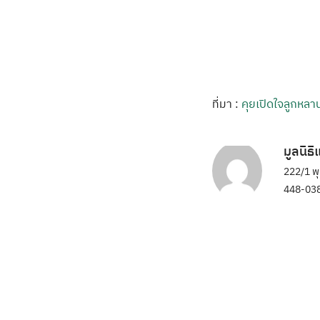
ที่มา :
คุยเปิดใจลูกหล
มูลนิธ
222/1 พ
448-038