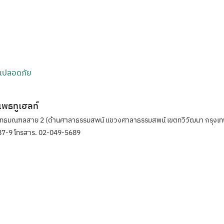
านปลอดภัย
ิแพธทูเฮลท์
ุทธมณฑลสาย 2 (ด้านศาลาธรรมสพน์ แขวงศาลาธรรมสพน์ เขตทวีวัฒนา กรุงเท
7-9 โทรสาร. 02-049-5689