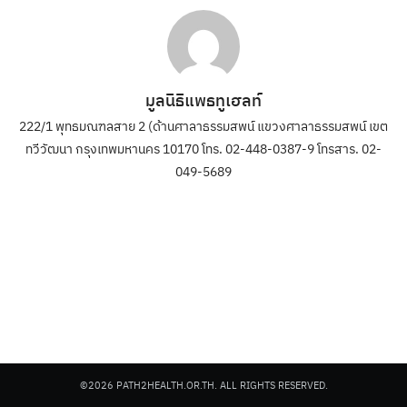
มูลนิธิแพธทูเฮลท์
222/1 พุทธมณฑลสาย 2 (ด้านศาลาธรรมสพน์ แขวงศาลาธรรมสพน์ เขต
ทวีวัฒนา กรุงเทพมหานคร 10170 โทร. 02-448-0387-9 โทรสาร. 02-
049-5689
©2026 PATH2HEALTH.OR.TH. ALL RIGHTS RESERVED.