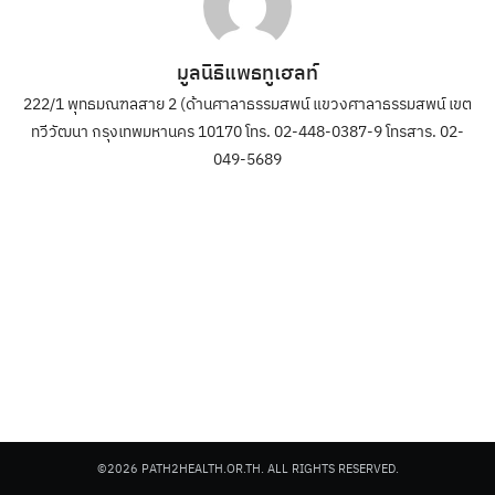
มูลนิธิแพธทูเฮลท์
222/1 พุทธมณฑลสาย 2 (ด้านศาลาธรรมสพน์ แขวงศาลาธรรมสพน์ เขต
ทวีวัฒนา กรุงเทพมหานคร 10170 โทร. 02-448-0387-9 โทรสาร. 02-
049-5689
©2026 PATH2HEALTH.OR.TH. ALL RIGHTS RESERVED.