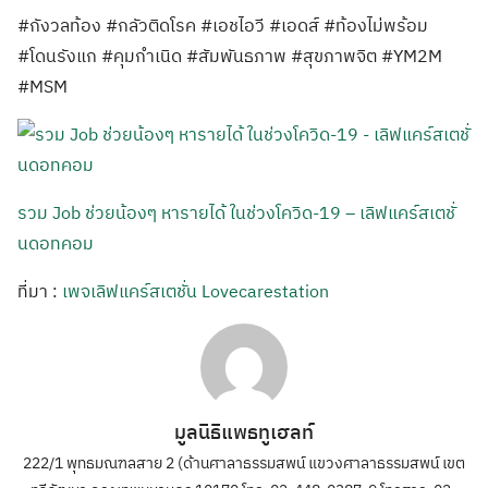
#กังวลท้อง #กลัวติดโรค #เอชไอวี #เอดส์ #ท้องไม่พร้อม
#โดนรังแก #คุมกำเนิด #สัมพันธภาพ #สุขภาพจิต #YM2M
#MSM
รวม Job ช่วยน้องๆ หารายได้ ในช่วงโควิด-19 – เลิฟแคร์สเตชั่
นดอทคอม
ที่มา :
เพจเลิฟแคร์สเตชั่น Lovecarestation
มูลนิธิแพธทูเฮลท์
222/1 พุทธมณฑลสาย 2 (ด้านศาลาธรรมสพน์ แขวงศาลาธรรมสพน์ เขต